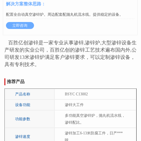
解决方案整体思路：
配置全自动真空渗锌炉。周边配套配抛丸机流水线。提供稳定的设备。
立即咨询
百胜亿创渗锌是一家专业从事渗锌,渗锌炉,大型渗锌设备生
产研发的实业公司，百胜亿创的渗锌工艺技术遍布国内外,公
司研发13米渗锌炉满足客户渗锌要求，可以定制渗锌设备，
具有专利技术。
推荐产品
产品名称
BSYC C13002
设备功能
渗锌大工件
多功能真空渗锌炉，抛丸机流水线，
功能参数
渗锌配比。
渗锌加工6-13米防腐工件，日产***
渗锌速度
吨