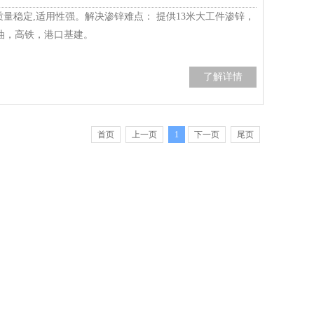
质量稳定,适用性强。解决渗锌难点： 提供13米大工件渗锌，
油，高铁，港口基建。
了解详情
首页
上一页
1
下一页
尾页