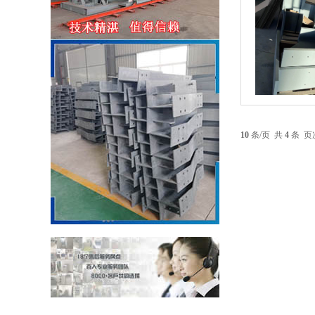
10
条/页 共
4
条 页