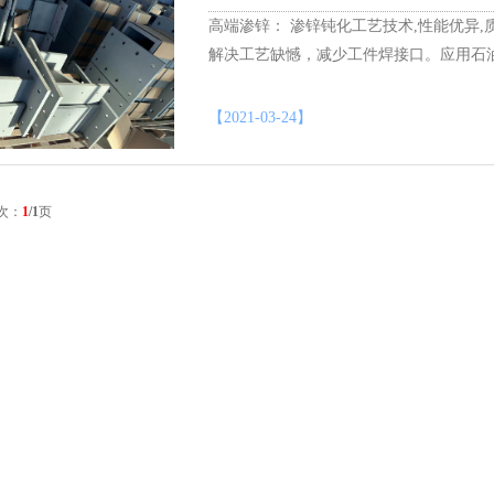
高端渗锌： 渗锌钝化工艺技术,性能优异,
解决工艺缺憾，减少工件焊接口。应用石
【2021-03-24】
次：
1
/1
页