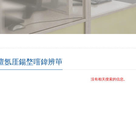
澶氬厓鍚堥噾鍏辨笚
没有相关搜索的信息。