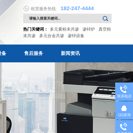
182-247-4444
租赁服务热线:
热门关键词：
多元素粉末共渗
渗锌炉
真空粉
末共渗
多元合金共渗
渗锌设备
设备
售后服务
新闻资讯
联系电话
QQ咨询